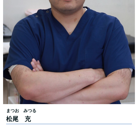
まつお みつる
松尾 充