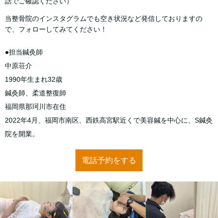
話でご確認ください）
当整骨院のインスタグラムでも空き状況など発信しておりますの
で、フォローしてみてください！
●担当鍼灸師
中原荘介
1990年生まれ32歳
鍼灸師、柔道整復師
福岡県那珂川市在住
2022年4月、福岡市南区、西鉄高宮駅近くで美容鍼を中心に、S鍼灸
院を開業。
電話予約をする